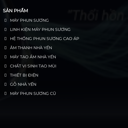
SẢN PHẨM
MÁY PHUN SƯƠNG
LINH KIỆN MÁY PHUN SƯƠNG
HỆ THỐNG PHUN SƯƠNG CAO ÁP
ÂM THANH NHÀ YẾN
MÁY TẠO ẨM NHÀ YẾN
CHẤT VI SINH TẠO MÙI
THIẾT BỊ ĐIỆN
GỖ NHÀ YẾN
MÁY PHUN SƯƠNG CŨ