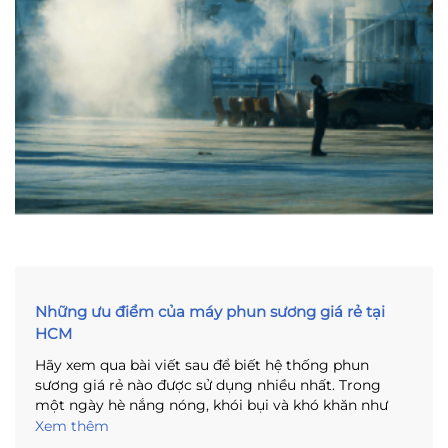
Những ưu điểm của máy phun sương giá rẻ tại
HCM
Hãy xem qua bài viết sau để biết hệ thống phun
sương giá rẻ nào được sử dụng nhiều nhất. Trong
một ngày hè nắng nóng, khói bụi và khó khăn như
hiện nay, việc tạo cho mình một không gian sống là
Xem thêm
điều vô cùng quan trọng. Thư giãn và mát mẻ được