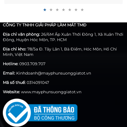
coi là điều quan trọng nhất phải được thực hiện trong
ngày hôm nay. Tuy nhiên, trong công việc bận rộn,
bạn không có nhiều thời gian để chăm chút cho
không gian sống của mình. Đừng lo lắng, vì giờ đây
CÔNG TY TNHH GIẢI PHÁP LÀM MÁT TMĐ
với hệ thống tưới nhỏ giọt, đây là giải pháp hữu hiệu
cho gia đình bạn.
Địa chỉ văn phòng:
26/6M Ấp Xuân Thới Đông 1, Xã Xuân Thới
Đông, Huyện Hóc Môn, TP. HCM
Địa chỉ kho:
78/5a Đ. Tây Lân 1, Bà Điểm, Hóc Môn, Hồ Chí
Minh, Việt Nam
Hotline:
0903.709.707
Email:
Kinhdoanh@mayphunsuonggiatot.vn
Mã số thuế:
0314091047
Website:
www.mayphunsuonggiatot.vn