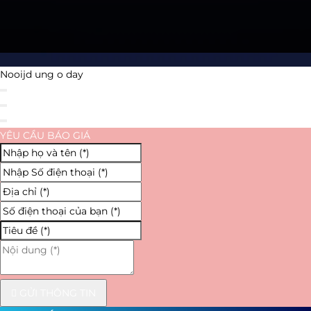
Nooijd ung o day
YÊU CẦU BÁO GIÁ
GỬI THÔNG TIN