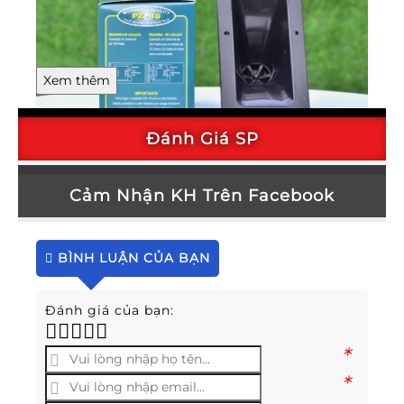
Xem thêm
Đánh Giá SP
Loa nhà yến PZ 16
Cảm Nhận KH Trên Facebook
BÌNH LUẬN CỦA BẠN
Đánh giá của bạn:
*
*