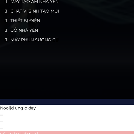
MÁY TẠO ẨM NHÀ YẾN
CHẤT VI SINH TẠO MÙI
THIẾT BỊ ĐIỆN
GỖ NHÀ YẾN
MÁY PHUN SƯƠNG CŨ
Nooijd ung o day