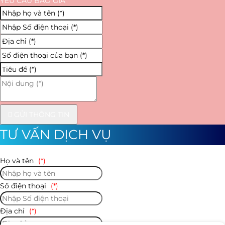
YÊU CẦU BÁO GIÁ
GỬI THÔNG TIN
TƯ VẤN DỊCH VỤ
Họ và tên
(*)
Số điện thoại
(*)
Địa chỉ
(*)