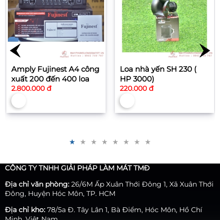
Amply Fujinest A4 công
Loa nhà yến SH 230 (
xuất 200 đến 400 loa
HP 3000)
2.800.000 đ
220.000 đ
CÔNG TY TNHH GIẢI PHÁP LÀM MÁT TMĐ
Địa chỉ văn phòng:
26/6M Ấp Xuân Thới Đông 1, Xã Xuân Thới
Đông, Huyện Hóc Môn, TP. HCM
Địa chỉ kho:
78/5a Đ. Tây Lân 1, Bà Điểm, Hóc Môn, Hồ Chí
Minh, Việt Nam