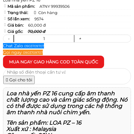
Mã sản phẩm:
ATNY 99939506
Trạng thái:
Còn hàng
Số lần xem:
9574
Giá bán:
60,000 đ
Giá gốc:
70,000 đ
-
+
Chat Zalo
0903709707
Gọi ngay
0903709707
MUA NGAY
GIAO HÀNG COD TOÀN QUỐC
Gọi cho tôi
Loa nhà yến PZ 16 cung cấp âm thanh
chất lượng cao và cảm giác sống động. Nó
có thể được sử dụng trong các hệ thống
âm thanh nhà nuôi chim yến.
Tên sản phẩm: LOA PZ – 16
Xuất xứ : Malaysia