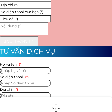
GỬI THÔNG TIN
TƯ VẤN DỊCH VỤ
Họ và tên
(*)
Số điện thoại
(*)
Địa chỉ
(*)
Số điện thoại của bạn
(*)
Menu