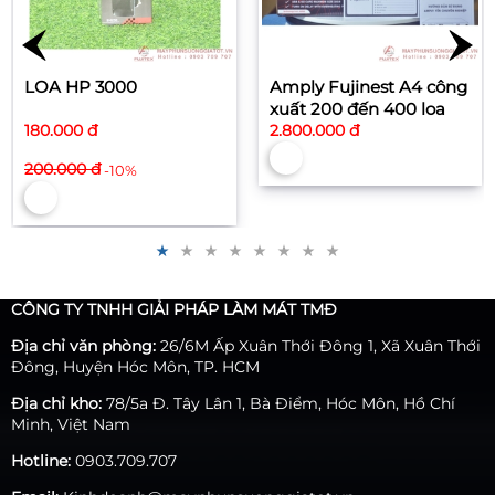
Amply Fujinest A4 công
Loa nhà yến SH 230 (
xuất 200 đến 400 loa
HP 3000)
2.800.000 đ
220.000 đ
CÔNG TY TNHH GIẢI PHÁP LÀM MÁT TMĐ
Địa chỉ văn phòng:
26/6M Ấp Xuân Thới Đông 1, Xã Xuân Thới
Đông, Huyện Hóc Môn, TP. HCM
Địa chỉ kho:
78/5a Đ. Tây Lân 1, Bà Điểm, Hóc Môn, Hồ Chí
Minh, Việt Nam
Hotline:
0903.709.707