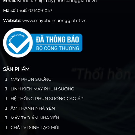
Email:
Kinhdoanh@mayphunsuonggiatot.vn
Mã số thuế:
0314091047
Website:
www.mayphunsuonggiatot.vn
SẢN PHẨM
MÁY PHUN SƯƠNG
LINH KIỆN MÁY PHUN SƯƠNG
HỆ THỐNG PHUN SƯƠNG CAO ÁP
ÂM THANH NHÀ YẾN
MÁY TẠO ẨM NHÀ YẾN
CHẤT VI SINH TẠO MÙI