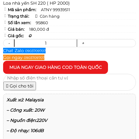
Loa nhà yến SH 220 ( HP 2000)
Mã sản phẩm:
ATNY 99939511
Trạng thái:
Còn hàng
Số lần xem:
95860
Giá bán:
180,000 đ
Giá gốc:
0
-
+
Chat Zalo
0903709707
Gọi ngay
0903709707
MUA NGAY
GIAO HÀNG COD TOÀN QUỐC
Gọi cho tôi
Xuất xứ: Malaysia
– Công xuất: 20W
– Nguồn điện:220V
– Độ nhạy: 106dB