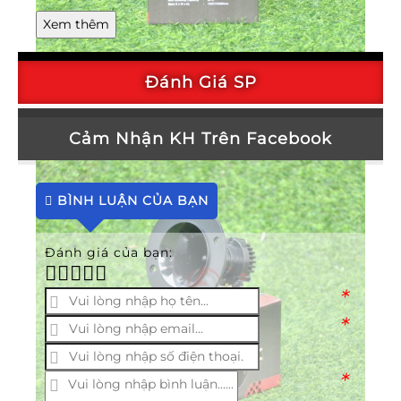
Xem thêm
Đánh Giá SP
loa ru nhà yến sh 220
Cảm Nhận KH Trên Facebook
BÌNH LUẬN CỦA BẠN
Đánh giá của bạn:
*
*
*