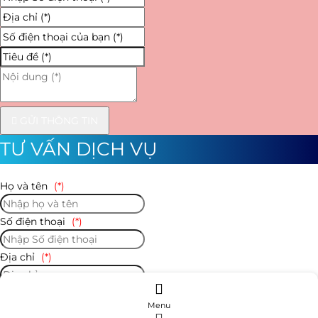
GỬI THÔNG TIN
TƯ VẤN DỊCH VỤ
Họ và tên
(*)
Số điện thoại
(*)
Địa chỉ
(*)
Số điện thoại của bạn
(*)
Menu