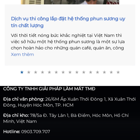
Dịch vụ thi công lắp đặt hệ thống phun sương uy
tín chất lượng
Với thời tiết nóng bức khắc nghiệt tại Việt Nam thì
việc sở hữu một hệ thống phun sương là một sự lựa
chọn hoàn hảo cho những quán café, quán ăn, công
trình hoặc thậm chí ngay trong khuôn viên ngôi nhà
Xem thêm
của bạn. Vấn đề của bạn hiện giờ là làm sao tìm cho
mình một đơn vị chuyên cung cấp dịch vụ lắp đặt hệ
thống tạo ẩm phun sương để an tâm trong việc triển
khai. Vậy còn chần chừ gì nữa mà không tìm hiểu
ngay bài viết sau đây để tìm cho mình câu trả lời nhé!
CÔNG TY TNHH GIẢI PHÁP LÀM MÁT TMĐ
Địa chỉ văn phòng:
26/6M Ấp Xuân Thới Đông 1, Xã Xuân Thới
Đông, Huyện Hóc Môn, TP. HCM
Địa chỉ kho:
78/5a Đ. Tây Lân 1, Bà Điểm, Hóc Môn, Hồ Chí
Minh, Việt Nam
Hotline:
0903.709.707