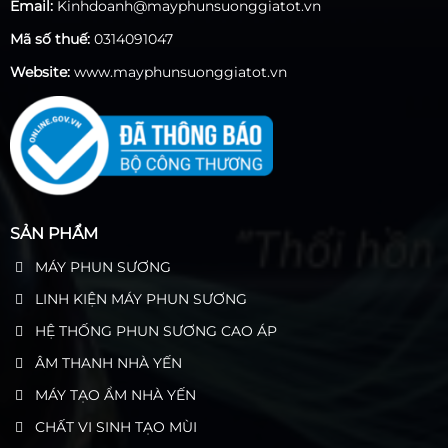
Email:
Kinhdoanh@mayphunsuonggiatot.vn
Mã số thuế:
0314091047
Website:
www.mayphunsuonggiatot.vn
SẢN PHẨM
MÁY PHUN SƯƠNG
LINH KIỆN MÁY PHUN SƯƠNG
HỆ THỐNG PHUN SƯƠNG CAO ÁP
ÂM THANH NHÀ YẾN
MÁY TẠO ẨM NHÀ YẾN
CHẤT VI SINH TẠO MÙI