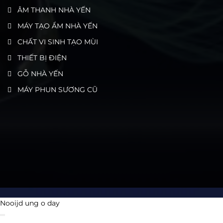
ÂM THANH NHÀ YẾN
MÁY TẠO ẨM NHÀ YẾN
CHẤT VI SINH TẠO MÙI
THIẾT BỊ ĐIỆN
GỖ NHÀ YẾN
MÁY PHUN SƯƠNG CŨ
Nooijd ung o day