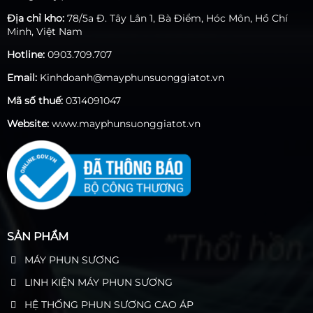
Địa chỉ kho:
78/5a Đ. Tây Lân 1, Bà Điểm, Hóc Môn, Hồ Chí
Minh, Việt Nam
Hotline:
0903.709.707
Email:
Kinhdoanh@mayphunsuonggiatot.vn
Mã số thuế:
0314091047
Website:
www.mayphunsuonggiatot.vn
SẢN PHẨM
MÁY PHUN SƯƠNG
LINH KIỆN MÁY PHUN SƯƠNG
HỆ THỐNG PHUN SƯƠNG CAO ÁP