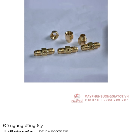
Đế ngang đồng 6ly
Mã sản phẩm:
PS CA 99939519