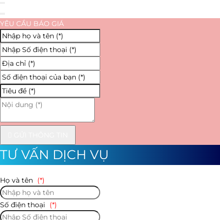
YÊU CẦU BÁO GIÁ
GỬI THÔNG TIN
TƯ VẤN DỊCH VỤ
Họ và tên
(*)
Số điện thoại
(*)