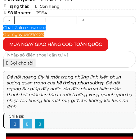
Trạng thái:
Còn hàng
Số lần xem:
65194
-
+
Chat Zalo
0903709707
Gọi ngay
0903709707
MUA NGAY
GIAO HÀNG COD TOÀN QUỐC
Gọi cho tôi
Đế nối ngang 6ly là một trong những linh kiện phun
sương quan trọng của
hệ thống phun sương
. Đế nối
ngang 6ly giúp đẩy nước vào đầu phun và biến nước
thành hơi nước lan tỏa ra môi trường xung quanh giúp hạ
nhiệt, tạo không khí mát mẻ, giữ cho không khi luôn ổn
định
Chia sẻ: