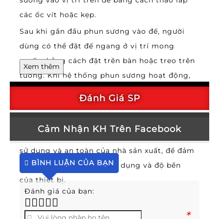
các ốc vít hoặc kẹp.
Sau khi gắn đầu phun sương vào đế, người
dùng có thể đặt đế ngang ở vị trí mong
muốn, bằng cách đặt trên bàn hoặc treo trên
Xem thêm
tường. Khi hệ thống phun sương hoạt động,
đầu phun sương sẽ phun ra hơi nước sương
Đánh Giá SP
và được hướng đến vị trí mong muốn.
Lưu ý rằng việc sử dụng đế ngang phun
Cảm Nhận KH Trên Facebook
sương đồng 6 ly cần tuân thủ các hướng dẫn
sử dụng và an toàn của nhà sản xuất, để đảm
BÌNH LUẬN CỦA BẠN
bảo an toàn cho người sử dụng và độ bền
của thiết bị.
Đánh giá của bạn:
*