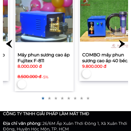
Máy phun sương cao áp
COMBO máy phun
Fujitex F-811
sương cao áp 40 béc
8.000.000 đ
+Cây gắn 30cm
9.800.000 đ
8.500.000 đ
-5%
CÔNG TY TNHH GIẢI PHÁP LÀM MÁT TMĐ
Địa chỉ văn phòng:
26/6M Ấp Xuân Thới Đông 1, Xã Xuân Thới
Đông, Huyện Hóc Môn, TP. HCM