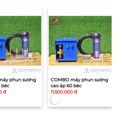
y phun sương
COMBO máy phun sương
COMB
béc
cao áp 60 béc
cao á
30cm
 đ
11.500.000 đ
15.90