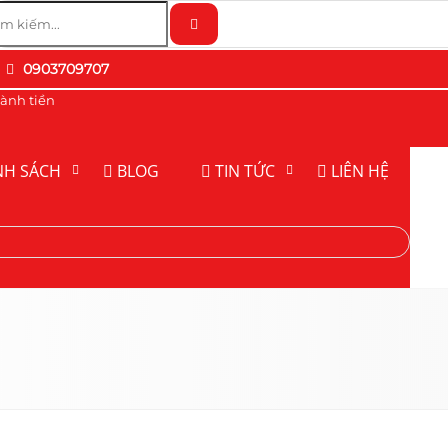
0903709707
ành tiền
NH SÁCH
BLOG
TIN TỨC
LIÊN HỆ