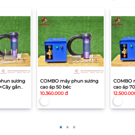
un sương
COMBO máy phun sương
COMBO má
+Cây gắn
cao áp 50 béc
cao áp 70 
10.360.000 đ
12.500.000