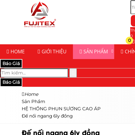
Th
0
0
HOME
GIỚI THIỆU
SẢN PHẨM
CHÍ
Báo Giá
Báo Giá
Home
Sản Phẩm
HỆ THỐNG PHUN SƯƠNG CAO ÁP
Đế nối ngang 6ly đồng
Đế nối ngang 6ly đồng