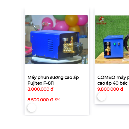
 áp
Máy phun sương cao áp
COMBO máy ph
Fujitex F-811
cao áp 40 béc 
30cm
8.000.000 đ
9.800.000 đ
8.500.000 đ
-5%