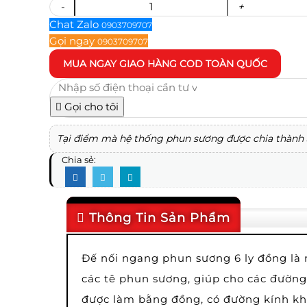
-
+
Chat Zalo
0903709707
Gọi ngay
0903709707
MUA NGAY
GIAO HÀNG COD TOÀN QUỐC
Gọi cho tôi
Tại điểm mà hệ thống phun sương được chia thành 3 
Chia sẻ:
Thông Tin Sản Phẩm
Đế nối ngang phun sương 6 ly đồng là m
các tê phun sương, giúp cho các đường
được làm bằng đồng, có đường kính kho