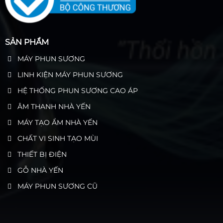
SẢN PHẨM
MÁY PHUN SƯƠNG
LINH KIỆN MÁY PHUN SƯƠNG
HỆ THỐNG PHUN SƯƠNG CAO ÁP
ÂM THANH NHÀ YẾN
MÁY TẠO ẨM NHÀ YẾN
CHẤT VI SINH TẠO MÙI
THIẾT BỊ ĐIỆN
GỖ NHÀ YẾN
MÁY PHUN SƯƠNG CŨ