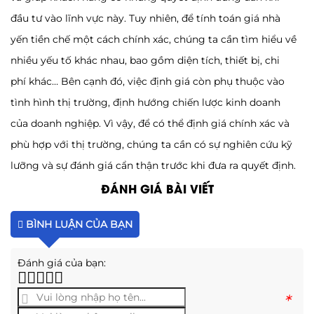
đầu tư vào lĩnh vực này. Tuy nhiên, để tính toán giá nhà
yến tiền chế một cách chính xác, chúng ta cần tìm hiểu về
nhiều yếu tố khác nhau, bao gồm diện tích, thiết bị, chi
phí khác… Bên cạnh đó, việc định giá còn phụ thuộc vào
tình hình thị trường, định hướng chiến lược kinh doanh
của doanh nghiệp. Vì vậy, để có thể định giá chính xác và
phù hợp với thị trường, chúng ta cần có sự nghiên cứu kỹ
lưỡng và sự đánh giá cẩn thận trước khi đưa ra quyết định.
ĐÁNH GIÁ BÀI VIẾT
BÌNH LUẬN CỦA BẠN
Đánh giá của bạn:
*