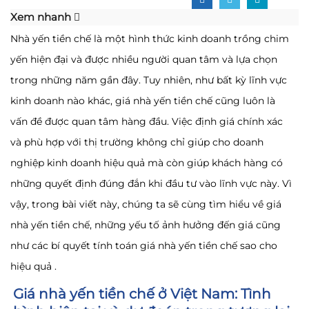
Xem nhanh
Nhà yến tiền chế là một hình thức kinh doanh trồng chim
yến hiện đại và được nhiều người quan tâm và lựa chọn
trong những năm gần đây. Tuy nhiên, như bất kỳ lĩnh vực
kinh doanh nào khác, giá nhà yến tiền chế cũng luôn là
vấn đề được quan tâm hàng đầu. Việc định giá chính xác
và phù hợp với thị trường không chỉ giúp cho doanh
nghiệp kinh doanh hiệu quả mà còn giúp khách hàng có
những quyết định đúng đắn khi đầu tư vào lĩnh vực này. Vì
vậy, trong bài viết này, chúng ta sẽ cùng tìm hiểu về giá
nhà yến tiền chế, những yếu tố ảnh hưởng đến giá cũng
như các bí quyết tính toán giá nhà yến tiền chế sao cho
hiệu quả .
Giá nhà yến tiền chế ở Việt Nam: Tình