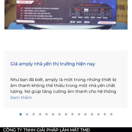
Giá amply nhà yến thị trường hiện nay
Như bạn đã biết, amply là một trong những thiết bị
âm thanh không thể thiếu trong một nhà yến chất
lượng. Nó giúp tăng cường âm thanh cho hệ thống
loa nhà yến, đảm bảo rằng âm thanh được phát ra rõ
Xem thêm
ràng và đầy đủ. Tuy nhiên, với nhiều loại amply khác
nhau trên thị trường, bạn có thể sẽ khó khăn trong
việc tìm kiếm sản phẩm phù hợp với nhu cầu và ngân
sách của mình. Bài viết này sẽ giúp bạn tìm hiểu về
giá amply nhà yến và các yếu tố ảnh hưởng đến giá
CÔNG TY TNHH GIẢI PHÁP LÀM MÁT TMĐ