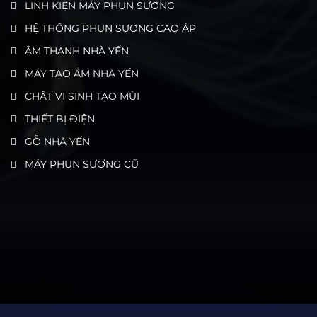
LINH KIỆN MÁY PHUN SƯƠNG
HỆ THỐNG PHUN SƯƠNG CAO ÁP
ÂM THANH NHÀ YẾN
MÁY TẠO ẨM NHÀ YẾN
CHẤT VI SINH TẠO MÙI
THIẾT BỊ ĐIỆN
GỖ NHÀ YẾN
MÁY PHUN SƯƠNG CŨ