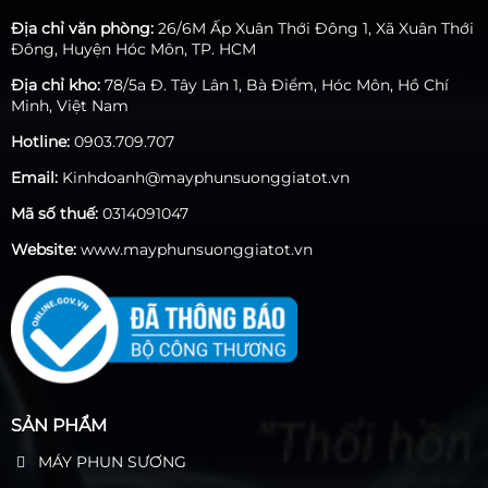
của chúng .
Địa chỉ văn phòng:
26/6M Ấp Xuân Thới Đông 1, Xã Xuân Thới
Đông, Huyện Hóc Môn, TP. HCM
Địa chỉ kho:
78/5a Đ. Tây Lân 1, Bà Điểm, Hóc Môn, Hồ Chí
Minh, Việt Nam
Hotline:
0903.709.707
Email:
Kinhdoanh@mayphunsuonggiatot.vn
Mã số thuế:
0314091047
Website:
www.mayphunsuonggiatot.vn
SẢN PHẨM
MÁY PHUN SƯƠNG