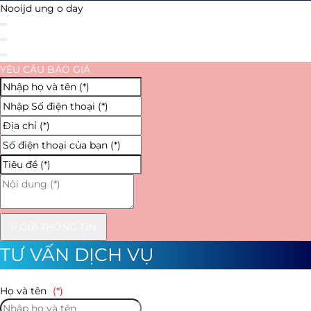
Nooijd ung o day
YÊU CẦU BÁO GIÁ
GỬI THÔNG TIN
TƯ VẤN DỊCH VỤ
Họ và tên
(*)