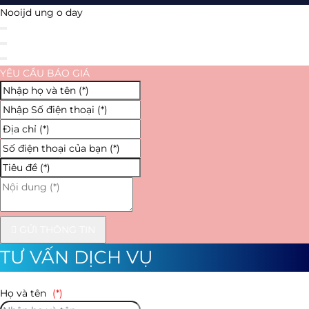
Nooijd ung o day
YÊU CẦU BÁO GIÁ
GỬI THÔNG TIN
TƯ VẤN DỊCH VỤ
Họ và tên
(*)