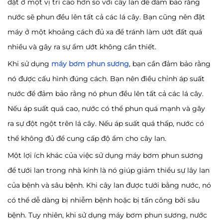
đặt ở một vị trí cao hơn so với cây lan để đảm bảo rằng
nước sẽ phun đều lên tất cả các lá cây. Bạn cũng nên đặt
máy ở một khoảng cách đủ xa để tránh làm ướt đất quá
nhiều và gây ra sự ẩm ướt không cần thiết.
Khi sử dụng
máy bơm phun sương
, bạn cần đảm bảo rằng
nó được cấu hình đúng cách. Bạn nên điều chỉnh áp suất
nước để đảm bảo rằng nó phun đều lên tất cả các lá cây.
Nếu áp suất quá cao, nước có thể phun quá mạnh và gây
ra sự đột ngột trên lá cây. Nếu áp suất quá thấp, nước có
thể không đủ để cung cấp độ ẩm cho cây lan.
Một lợi ích khác của việc sử dụng máy bơm phun sương
để tưới lan trong nhà kính là nó giúp giảm thiểu sự lây lan
của bệnh và sâu bệnh. Khi cây lan được tưới bằng nước, nó
có thể dễ dàng bị nhiễm bệnh hoặc bị tấn công bởi sâu
bệnh. Tuy nhiên, khi sử dụng máy bơm phun sương, nước