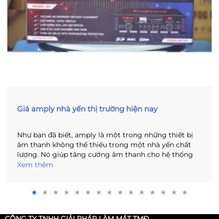
Giá amply nhà yến thị trường hiện nay
Như bạn đã biết, amply là một trong những thiết bị
âm thanh không thể thiếu trong một nhà yến chất
lượng. Nó giúp tăng cường âm thanh cho hệ thống
loa nhà yến, đảm bảo rằng âm thanh được phát ra rõ
Xem thêm
ràng và đầy đủ. Tuy nhiên, với nhiều loại amply khác
nhau trên thị trường, bạn có thể sẽ khó khăn trong
việc tìm kiếm sản phẩm phù hợp với nhu cầu và ngân
sách của mình. Bài viết này sẽ giúp bạn tìm hiểu về
giá amply nhà yến và các yếu tố ảnh hưởng đến giá
CÔNG TY TNHH GIẢI PHÁP LÀM MÁT TMĐ