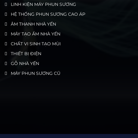
LINH KIỆN MÁY PHUN SƯƠNG
HỆ THỐNG PHUN SƯƠNG CAO ÁP
ÂM THANH NHÀ YẾN
MÁY TẠO ẨM NHÀ YẾN
CHẤT VI SINH TẠO MÙI
THIẾT BỊ ĐIỆN
GỖ NHÀ YẾN
MÁY PHUN SƯƠNG CŨ