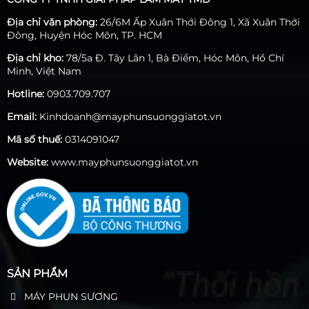
của chúng .
Địa chỉ văn phòng:
26/6M Ấp Xuân Thới Đông 1, Xã Xuân Thới
Đông, Huyện Hóc Môn, TP. HCM
Địa chỉ kho:
78/5a Đ. Tây Lân 1, Bà Điểm, Hóc Môn, Hồ Chí
Minh, Việt Nam
Hotline:
0903.709.707
Email:
Kinhdoanh@mayphunsuonggiatot.vn
Mã số thuế:
0314091047
Website:
www.mayphunsuonggiatot.vn
SẢN PHẨM
MÁY PHUN SƯƠNG