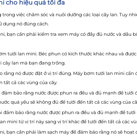
i cho hiệu quả tối đa
 trong việc chăm sóc và nuôi dưỡng các loại cây lan. Tuy nhi
sử dụng nó đúng cách.
ini, bạn cần phải kiểm tra xem máy có đầy đủ nước và dầu 
m tưới lan mini. Béc phun có kích thước khác nhau và được s
i cây lan mà bạn đang trồng.
ằng nó được đặt ở vị trí đúng. Máy bơm tưới lan mini cần đư
 tất cả các vùng của cây.
để đảm bảo rằng nước được phun ra đều và đủ mạnh để tưới đ
nước quá yếu sẽ không đủ để tưới đến tất cả các vùng của câ
ải đảm bảo rằng nước được phun ra đều và đủ mạnh để tưới đ
 mini từ vị trí này sang vị trí khác để tưới đến tất cả các vù
ni, bạn cần phải làm sạch máy để đảm bảo rằng nó sẽ hoạt đ