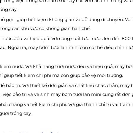
g trong việc trồng và chăm sóc cây cối. Với các tính năng và
ồng cây.
hỏ gọn, giúp tiết kiệm không gian và dễ dàng di chuyển. Với
rong các khu vực có không gian hạn chế.
 nước đều và hiệu quả. Với công suất tưới nước lên đến 800 l
au. Ngoài ra, máy bơm tưới lan mini còn có thể điều chỉnh l
 kiệm nước. Với khả năng tưới nước đều và hiệu quả, máy bơm
hỉ giúp tiết kiệm chi phí mà còn giúp bảo vệ môi trường.
ễ bảo trì. Với thiết kế đơn giản và chất liệu chắc chắn, máy 
, việc bảo trì và vệ sinh máy bơm tưới lan mini cũng rất đơn
ải chăng và tiết kiệm chi phí. Với giá thành chỉ từ vài tră
gười trồng cây.