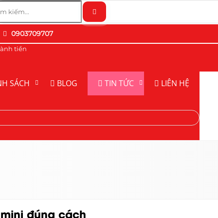
0903709707
ành tiền
NH SÁCH
BLOG
TIN TỨC
LIÊN HỆ
 mini đúng cách