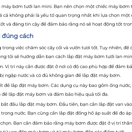
c máy bơm tưới lan mini. Bạn nên chọn một chiếc máy bơm tư
iá cả không phải là yếu tố quan trọng nhất khi lựa chọn một
ốt và đáng tin cậy để đảm bảo rằng nó sẽ hoạt động tốt trong
i đúng cách
g trong việc chăm sóc cây cối và vườn tươi tốt. Tuy nhiên, 
húng tôi sẽ hướng dẫn bạn cách lắp đặt máy bơm tưới lan min
ơm. Vị trí này cần được đặt ở nơi có độ cao phù hợp để đảm
 bị ngập nước và có đủ không gian để lắp đặt máy bơm.
ết để lắp đặt máy bơm. Các dụng cụ này bao gồm ống nước, v
 để lắp đặt máy bơm và đảm bảo hiệu quả tối đa.
 bắt đầu lắp đặt máy bơm. Đầu tiên, bạn cần lắp đặt van và
ất trong nước. Bạn cũng cần lắp đặt đồng hồ áp suất để đo áp
đã chọn. Bạn cần đảm bảo rằng máy bơm được đặt ở vị trí thẳ
ước từ van đến máy bơm và từ máy bơm đến các điểm tưới.