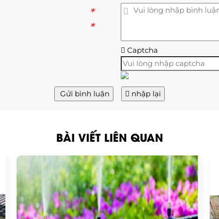
*
*
Captcha
Gửi bình luận
nhập lại
BÀI VIẾT LIÊN QUAN