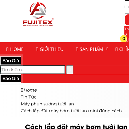
Th
0
0
HOME
GIỚI THIỆU
SẢN PHẨM
CHÍ
Báo Giá
Báo Giá
Home
Tin Tức
Máy phun sương tưới lan
Cách lắp đặt máy bơm tưới lan mini đúng cách
Cách lắp đặt máy bơm tưới lan