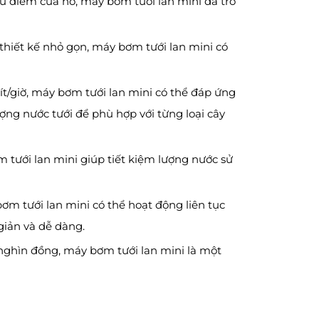
 ưu điểm của nó, máy bơm tưới lan mini đã trở
 thiết kế nhỏ gọn, máy bơm tưới lan mini có
ít/giờ, máy bơm tưới lan mini có thể đáp ứng
ượng nước tưới để phù hợp với từng loại cây
 tưới lan mini giúp tiết kiệm lượng nước sử
bơm tưới lan mini có thể hoạt động liên tục
 giản và dễ dàng.
m nghìn đồng, máy bơm tưới lan mini là một