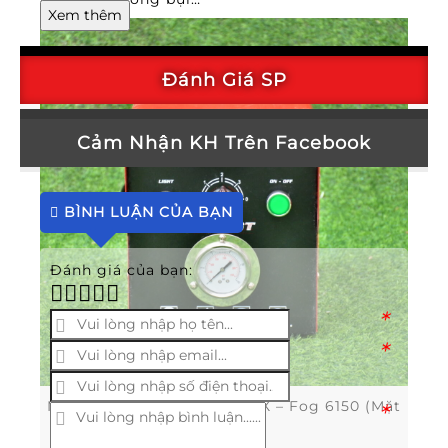
Xem thêm
Đánh Giá SP
Cảm Nhận KH Trên Facebook
BÌNH LUẬN CỦA BẠN
Đánh giá của bạn:
*
*
Máy phun sương cũ FUJITEX – Fog 6150 (Mặt
*
trước)