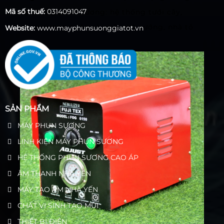
Mã số thuế:
0314091047
hệ thống phun sương: hệ thống tưới cây,
phun sương quán cà phê, nhà xưởng, nhà tổ
Website:
www.mayphunsuonggiatot.vn
yến,…
SẢN PHẨM
MÁY PHUN SƯƠNG
LINH KIỆN MÁY PHUN SƯƠNG
HỆ THỐNG PHUN SƯƠNG CAO ÁP
ÂM THANH NHÀ YẾN
MÁY TẠO ẨM NHÀ YẾN
CHẤT VI SINH TẠO MÙI
THIẾT BỊ ĐIỆN