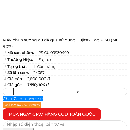
Máy phun sương cũ đã qua sử dụng Fujitex Fog 6150 (MỚI
90%)
Mã sản phẩm:
PS CU 99939499
Thương Hiệu:
Fujitex
Trạng thái:
Còn hàng
Số lần xem:
24387
Giá bán:
2,800,000 đ
Giá gốc:
3,550,000 đ
-
+
Chat Zalo
0903709707
Gọi ngay
0903709707
MUA NGAY
GIAO HÀNG COD TOÀN QUỐC