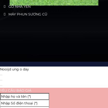
GỖ NHÀ YẾN
Máy phun sương cũ Fujitex fog 6150
MÁY PHUN SƯƠNG CŨ
Nooijd ung o day
YÊU CẦU BÁO GIÁ