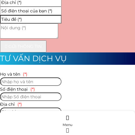
GỬI THÔNG TIN
TƯ VẤN DỊCH VỤ
Họ và tên
(*)
Số điện thoại
(*)
Địa chỉ
(*)
Số điện thoại của bạn
(*)
Menu
Tiêu đề
(*)