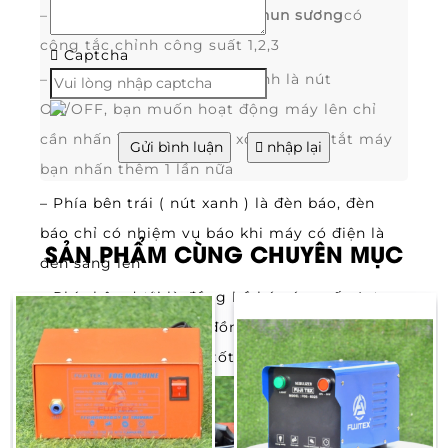
– Trên mặt trước của
máy phun sương
có
công tắc chỉnh công suất 1,2,3
Captcha
– Phía bên phải nút điều chỉnh là nút
ON/OFF, bạn muốn hoạt động máy lên chỉ
cần nhấn 1 lần, khi dùng xong muốn tắt máy
Gửi bình luận
nhập lại
bạn nhấn thêm 1 lần nữa
– Phía bên trái ( nút xanh ) là đèn báo, đèn
báo chỉ có nhiệm vụ báo khi máy có điện là
SẢN PHẨM CÙNG CHUYÊN MỤC
đèn sáng lên
– Phía bên dưới là đồng hồ báo áp suất. Lưu
ý khi máy hoạt động đồng hồ báo 4 – 6 kg là
máy đang hoạt động tốt