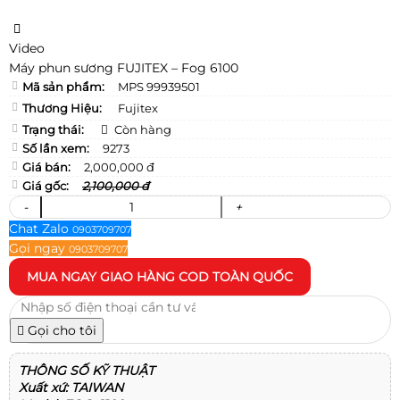
Video
Máy phun sương FUJITEX – Fog 6100
Mã sản phẩm:
MPS 99939501
Thương Hiệu:
Fujitex
Trạng thái:
Còn hàng
Số lần xem:
9273
Giá bán:
2,000,000 đ
Giá gốc:
2,100,000 đ
-
+
Chat Zalo
0903709707
Gọi ngay
0903709707
MUA NGAY
GIAO HÀNG COD TOÀN QUỐC
Gọi cho tôi
THÔNG SỐ KỸ THUẬT
Xuất xứ: TAIWAN