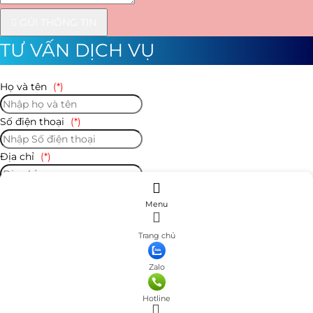
đầu ống ra 12mm
GỬI THÔNG TIN
Máy phun sương Fujitex 6100
rất cần thiết và
TƯ VẤN DỊCH VỤ
quan trọng trong hệ thống phun sương: hệ
thống tưới cây, phun sương quán cà phê, nhà
Họ và tên
(*)
xưởng, nhà tổ yến,
Số điện thoại
(*)
Địa chỉ
(*)
Số điện thoại của bạn
(*)
Menu
Tiêu đề
(*)
Trang chủ
Nội dung
(*)
Zalo
Hotline