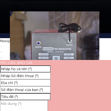
6100
:
Nooijd ung o day
YÊU CẦU BÁO GIÁ
– Mặt sau của máy sẽ có 2 đầu ống ra 8mm, 1