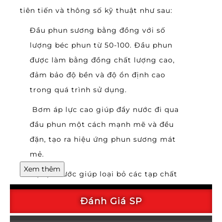
tiên tiến và thông số kỹ thuật như sau:
Đầu phun sương bằng đồng với số
lượng béc phun từ 50-100. Đầu phun
được làm bằng đồng chất lượng cao,
đảm bảo độ bền và độ ổn định cao
trong quá trình sử dụng.
Bơm áp lực cao giúp đẩy nước đi qua
đầu phun một cách mạnh mẽ và đều
đặn, tạo ra hiệu ứng phun sương mát
mẻ.
Xem thêm
Bộ lọc nước giúp loại bỏ các tạp chất
trong nước trước khi nước được phun
Đánh Giá SP
ra, giúp đảm bảo chất lượng sương
phun ra tốt hơn.