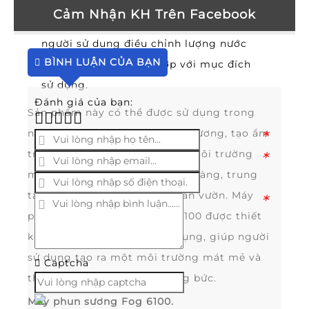
Cảm Nhận KH Trên Facebook
Bộ điều chỉnh lưu lượng nước giúp
người sử dụng điều chỉnh lượng nước
BÌNH LUẬN CỦA BẠN
phun ra sao cho phù hợp với mục đích
sử dụng.
Đánh giá của bạn:
Sản phẩm này có thể được sử dụng trong
nhiều ứng dụng như tạo màn sương, tạo ẩm
*
trong không gian phòng, tạo môi trường
*
mát mẻ cho quán cà phê, nhà hàng, trung
tâm thương mại, bể bơi và sân vườn. Máy
*
phun sương FUJITEX – Fog 6100 được thiết
kế với độ bền cao và dễ sử dụng, giúp người
sử dụng tạo ra một môi trường mát mẻ và
Captcha
thoải mái trong mùa hè nóng bức.
Máy phun sương Fog 6100.