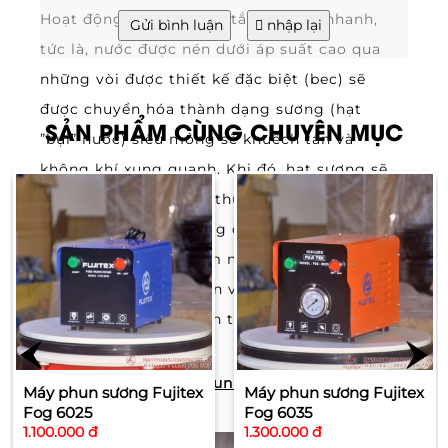
Hoạt động trên nguyên tắc bốc hơi nhanh,
Gửi bình luận
nhập lại
tức là, nước được nén dưới áp suất cao qua
những vòi được thiết kế đặc biệt (bec) sẽ
được chuyển hóa thành dạng sương (hạt
SẢN PHẨM CÙNG CHUYÊN MỤC
”bụi” nước) siêu mỏng sẽ khuếch tán và
không khí xung quanh. Khi đó, hạt sương sẽ
bốc hơi nhanh và hấp thu nhiệt giúp giảm
nhiệt độ từ 5-10oC tăng độ ẩm không khí.
Hệ
thống phun sương
làm mát thường được lắp
đặt trước hiên nhà, sân vườn giúp ”hạ nhiệt”
và tạo một không gian thoáng mát, tươi
khỏe.
Mặt trước của Máy phun sương Fujitex Fog
Máy phun sương Fujitex
Máy phun sương Fujitex
Fog 6025
Fog 6035
6100
:
1.100.000 đ
1.300.000 đ