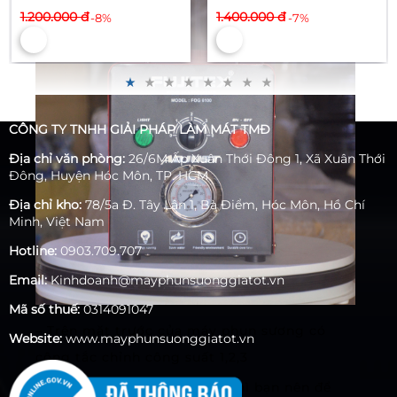
1.200.000 đ
1.400.000 đ
-8%
-7%
CÔNG TY TNHH GIẢI PHÁP LÀM MÁT TMĐ
Địa chỉ văn phòng:
26/6M Ấp Xuân Thới Đông 1, Xã Xuân Thới
Đông, Huyện Hóc Môn, TP. HCM
Địa chỉ kho:
78/5a Đ. Tây Lân 1, Bà Điểm, Hóc Môn, Hồ Chí
Minh, Việt Nam
Hotline:
0903.709.707
Email:
Kinhdoanh@mayphunsuonggiatot.vn
Mã số thuế:
0314091047
– Trên mặt trước của máy phun sương có
Website:
www.mayphunsuonggiatot.vn
công tắc chỉnh công suất 1,2,3
Nếu bạn dùng 40-60 béc thì bạn nên để