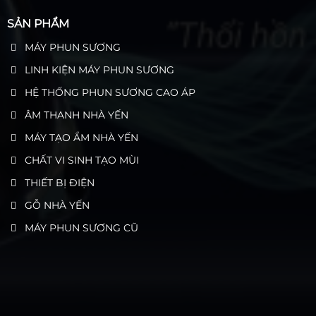
SẢN PHẨM
MÁY PHUN SƯƠNG
LINH KIỆN MÁY PHUN SƯƠNG
HỆ THỐNG PHUN SƯƠNG CAO ÁP
ÂM THANH NHÀ YẾN
MÁY TẠO ẨM NHÀ YẾN
CHẤT VI SINH TẠO MÙI
THIẾT BỊ ĐIỆN
GỖ NHÀ YẾN
MÁY PHUN SƯƠNG CŨ