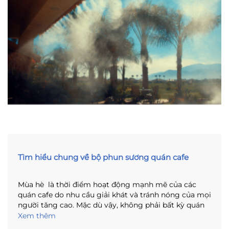
Tìm hiểu chung về bộ phun sương quán cafe
Mùa hè là thời điểm hoạt động mạnh mẽ của các
quán cafe do nhu cầu giải khát và tránh nóng của mọi
người tăng cao. Mặc dù vậy, không phải bất kỳ quán
cafe nào cũng có giải pháp chống nóng hiệu quả.
Xem thêm
Nhiều quán cafe sử dụng máy lạnh, điều hòa để giải