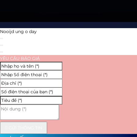
Nooijd ung o day
YÊU CẦU BÁO GIÁ
GỬI THÔNG TIN