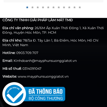
nhiệt nhanh chóng và tiện lợi tuy nhiên, đối với quán
cafe mặt đường hay sân vườn thì giải pháp này không
có tác dụng. Do đó, bộ phun sương quán cafe ra đời
trở thành giải pháp chống nóng hiệu quả. Vậy ưu
CÔNG TY TNHH GIẢI PHÁP LÀM MÁT TMĐ
điểm của bộ phun sương quán cafe là gì? Chúng có
cấu tạo như thế nào?… Mọi thông tin chi tiết sẽ được
Địa chỉ văn phòng:
26/6M Ấp Xuân Thới Đông 1, Xã Xuân Thới
Máy phun sương TMD cập nhật tại bài viết dưới đây.
Đông, Huyện Hóc Môn, TP. HCM
Địa chỉ kho:
78/5a Đ. Tây Lân 1, Bà Điểm, Hóc Môn, Hồ Chí
Minh, Việt Nam
Hotline:
0903.709.707
Email:
Kinhdoanh@mayphunsuonggiatot.vn
Mã số thuế:
0314091047
Website:
www.mayphunsuonggiatot.vn