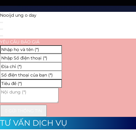
Nooijd ung o day
YÊU CẦU BÁO GIÁ
GỬI THÔNG TIN
TƯ VẤN DỊCH VỤ