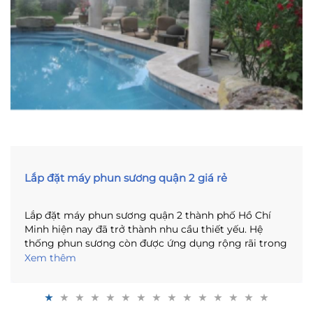
Lắp đặt máy phun sương quận 2 giá rẻ
Lắp đặt máy phun sương quận 2 thành phố Hồ Chí
Minh hiện nay đã trở thành nhu cầu thiết yếu. Hệ
thống phun sương còn được ứng dụng rộng rãi trong
các nhà kính nông nghiệp. Phun sương còn được ứng
Xem thêm
dụng trong các khu sản xuất rau quả sạch cũng như
các trang trại chuyên canh nông nghiệp. Hiện nay ở
trên địa bàn có rất nhiều công ty phân phối sản phẩm