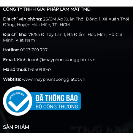
này. Trong đó có Công Ty Máy Phun Sương TMD.
CÔNG TY TNHH GIẢI PHÁP LÀM MÁT TMĐ
Địa chỉ văn phòng:
26/6M Ấp Xuân Thới Đông 1, Xã Xuân Thới
Đông, Huyện Hóc Môn, TP. HCM
Địa chỉ kho:
78/5a Đ. Tây Lân 1, Bà Điểm, Hóc Môn, Hồ Chí
Minh, Việt Nam
Hotline:
0903.709.707
Email:
Kinhdoanh@mayphunsuonggiatot.vn
Mã số thuế:
0314091047
Website:
www.mayphunsuonggiatot.vn
SẢN PHẨM