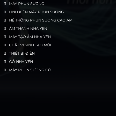
MÁY PHUN SƯƠNG
LINH KIỆN MÁY PHUN SƯƠNG
HỆ THỐNG PHUN SƯƠNG CAO ÁP
ÂM THANH NHÀ YẾN
MÁY TẠO ẨM NHÀ YẾN
CHẤT VI SINH TẠO MÙI
THIẾT BỊ ĐIỆN
GỖ NHÀ YẾN
MÁY PHUN SƯƠNG CŨ