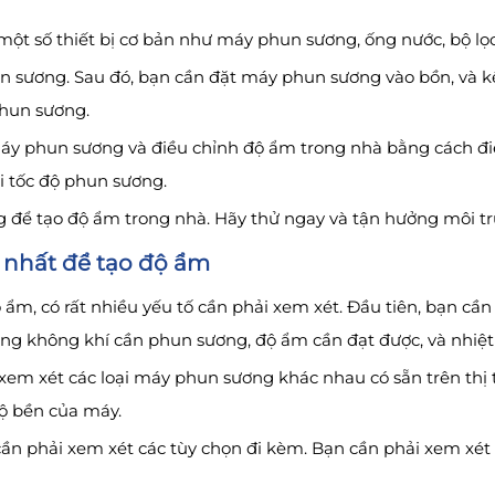
t số thiết bị cơ bản như máy phun sương, ống nước, bộ lọc n
n sương. Sau đó, bạn cần đặt máy phun sương vào bồn, và kế
phun sương.
 máy phun sương và điều chỉnh độ ẩm trong nhà bằng cách đi
i tốc độ phun sương.
g để tạo độ ẩm trong nhà. Hãy thử ngay và tận hưởng môi t
 nhất để tạo độ ẩm
 ẩm, có rất nhiều yếu tố cần phải xem xét. Đầu tiên, bạn cầ
ợng không khí cần phun sương, độ ẩm cần đạt được, và nhiệt
 xem xét các loại máy phun sương khác nhau có sẵn trên thị 
độ bền của máy.
n phải xem xét các tùy chọn đi kèm. Bạn cần phải xem xét 