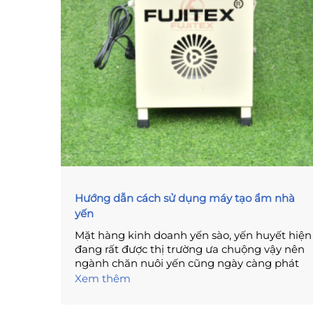
Hướng dẫn cách sử dụng máy tạo ẩm nhà
yến
Mặt hàng kinh doanh yến sào, yến huyết hiện
đang rất được thị trường ưa chuộng vậy nên
ngành chăn nuôi yến cũng ngày càng phát
triển hơn. Nhưng liệu có phải người nuôi yến
Xem thêm
nào cũng nắm bắt được những kỹ thuật nuôi
yến chuẩn để đạt được hiệu suất cao? Một