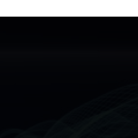
giải pháp đơn giản, hiệu quả để tạo không
khí trong lành và thư giãn cho ngôi nhà của
bạn.