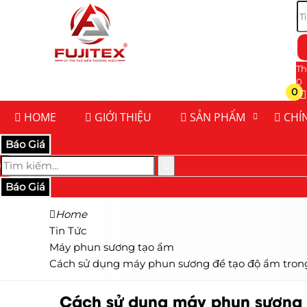
Th
0
0
HOME
GIỚI THIỆU
SẢN PHẨM
CHÍ
Báo Giá
Báo Giá
Home
Tin Tức
Máy phun sương tạo ẩm
Cách sử dụng máy phun sương để tạo độ ẩm tron
Cách sử dụng máy phun sương 