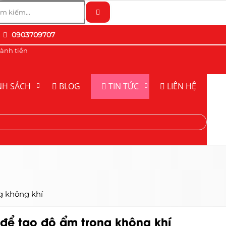
0903709707
ành tiền
NH SÁCH
BLOG
TIN TỨC
LIÊN HỆ
g không khí
để tạo độ ẩm trong không khí