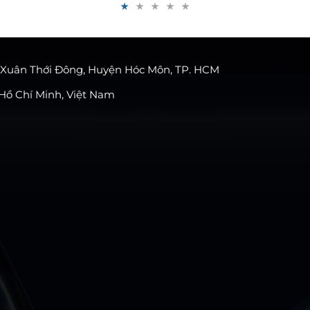
phẩm tốt nhất và dịch vụ tốt nhất!
ã Xuân Thới Đông, Huyện Hóc Môn, TP. HCM
 Hồ Chí Minh, Việt Nam