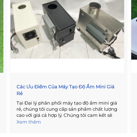
Các Ưu Điểm Của Máy Tạo Độ Ẩm Mini Giá
Rẻ
Tại Đại lý phân phối máy tạo độ ẩm mini giá
rẻ, chúng tôi cung cấp sản phẩm chất lượng
cao với giá cả hợp lý. Chúng tôi cam kết sẽ
giúp bạn tạo ra môi trường ẩm ưng ý nhất
Xem thêm
cho căn nhà của bạn với giá thành hợp lý
nhất. Hãy đến với chúng tôi để có được sản