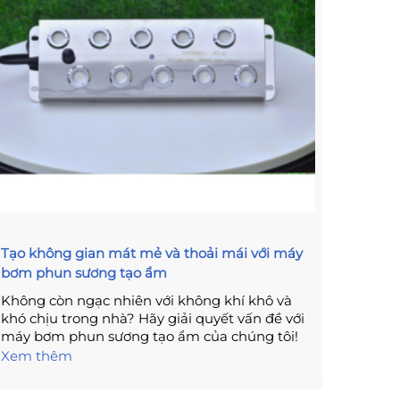
Tạo không gian mát mẻ và thoải mái với máy
Cách 
bơm phun sương tạo ẩm
Tăng H
Không còn ngạc nhiên với không khí khô và
Máy tạ
khó chịu trong nhà? Hãy giải quyết vấn đề với
công c
máy bơm phun sương tạo ẩm của chúng tôi!
hiệu q
Đảm bảo lượng độ ẩm lý tưởng cho không
tôi cun
Xem thêm
Xem t
gian sống của bạn và mang lại sự thoải mái
nhất đ
cho gia đình. Máy bơm phun sương tạo ẩm –