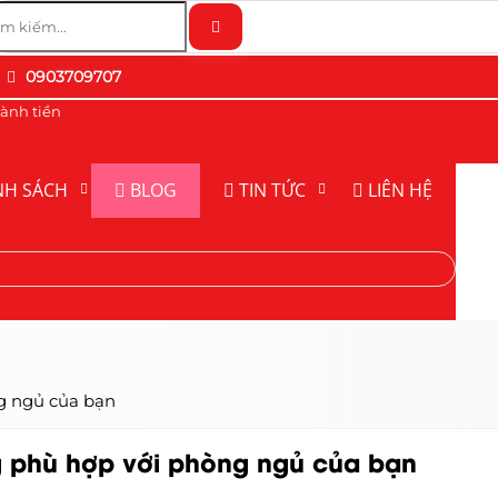
0903709707
ành tiền
NH SÁCH
BLOG
TIN TỨC
LIÊN HỆ
g ngủ của bạn
 phù hợp với phòng ngủ của bạn