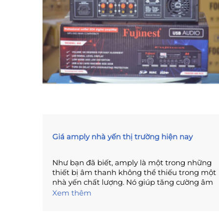
Giá amply nhà yến thị trường hiện nay
Như bạn đã biết, amply là một trong những
thiết bị âm thanh không thể thiếu trong một
nhà yến chất lượng. Nó giúp tăng cường âm
thanh cho hệ thống loa nhà yến, đảm bảo
Xem thêm
rằng âm thanh được phát ra rõ ràng và đầy
đủ. Tuy nhiên, với nhiều loại amply khác nhau