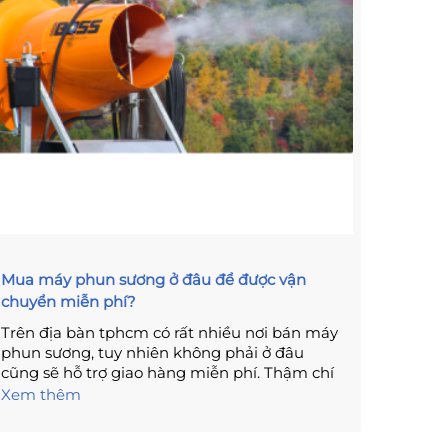
Mua máy phun sương ở đâu để được vận
Các lo
chuyển miễn phí?
ưu điể
Trên địa bàn tphcm có rất nhiều nơi bán máy
Giải p
phun sương, tuy nhiên không phải ở đâu
xưởng 
cũng sẽ hỗ trợ giao hàng miễn phí. Thậm chí
kiệm n
có nhiều khách hàng còn bị bên bán tính
vấn và 
Xem thêm
Xem t
thêm phí vận chuyển, từ đó mà gây tốn kém
hơn khi mua hàng. Vì thế bạn nên tìm hiểu