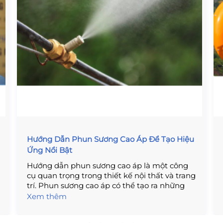
Hướng Dẫn Phun Sương Cao Áp Để Tạo Hiệu
Ứng Nổi Bật
Hướng dẫn phun sương cao áp là một công
cụ quan trọng trong thiết kế nội thất và trang
trí. Phun sương cao áp có thể tạo ra những
hiệu ứng nổi bật và tạo nên một không gian
Xem thêm
sống thú vị. Bài viết này sẽ hướng dẫn bạn
cách phun sương cao áp để tạo hiệu ứng nổi