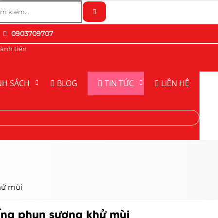
0903709707
ành tiền
NH SÁCH
BLOG
TIN TỨC
LIÊN HỆ
hử mùi
ống phun sương khử mùi