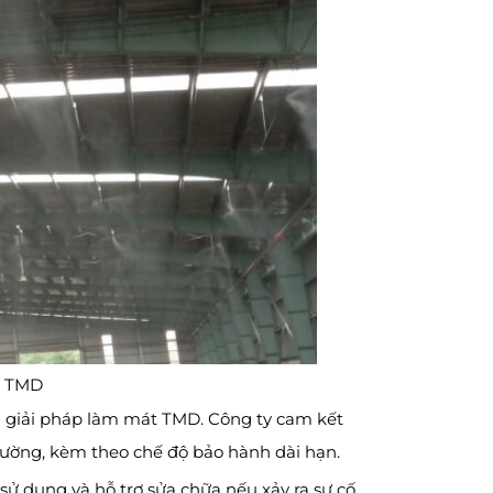
y TMD
NHH giải pháp làm mát TMD. Công ty cam kết
rường, kèm theo chế độ bảo hành dài hạn.
 sử dụng và hỗ trợ sửa chữa nếu xảy ra sự cố.