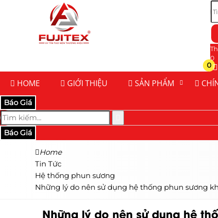
Th
0
0
HOME
GIỚI THIỆU
SẢN PHẨM
CHÍ
Báo Giá
Báo Giá
Home
Tin Tức
Hệ thống phun sương
Những lý do nên sử dụng hệ thống phun sương k
Những lý do nên sử dụng hệ th