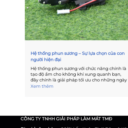
Hệ thống phun sương – Sự lựa chọn của con
người hiện đại
Hệ thống phun sương với chức năng chính là
tạo độ ẩm cho không khí xung quanh bạn,
đây chính là giải pháp tối ưu cho những ngày
khô hanh nóng bức. Hệ thống phun sương
Xem thêm
không chỉ có mục đích riêng là phục vụ con
người, nó còn có thể giúp con người trong
một số trường hợp nhất định. Để giúp bạn
hiểu rõ hơn về máy phun sương, bài viết ngay
sau đây với những thông tin cần thiết, đầy đủ
CÔNG TY TNHH GIẢI PHÁP LÀM MÁT TMĐ
sẽ cho bạn một cái nhìn tổng quát về máy
phun sương thế hệ mới.