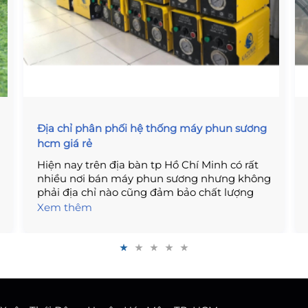
Địa chỉ phân phối hệ thống máy phun sương
hcm giá rẻ
Hiện nay trên địa bàn tp Hồ Chí Minh có rất
nhiều nơi bán máy phun sương nhưng không
phải địa chỉ nào cũng đảm bảo chất lượng
tốt, thậm chí nếu không tìm hiểu kỹ sẽ dễ
Xem thêm
mua phải hàng nhái với giá cao. Để tìm được
địa chỉ phân phối máy phun sương hcm chất
lượng với giá rẻ nhất, bạn nên tham khảo
chia sẻ dưới đây.