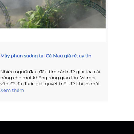
Máy phun sương tại Cà Mau giá rẻ, uy tín
Tầm qu
khử k
Nhiều người đau đầu tìm cách để giải tỏa cái
Dịch b
nóng cho một không rộng gian lớn. Và mọi
con ng
vấn đề đã được giải quyết triệt để khi có mặt
xá, ch
các loại máy phun sương đa dạng mẫu mã
dịch co
Xem thêm
Xem t
tại Máy phun sương TMD. Việc sử dụng máy
một hệ
phun sương làm mát cho nhà ở, nhà hàng,
cửa nh
quán cà phê, khu vui chơi, vườn hoa lan, nhà
điều v
yến, nhà nấm…ngày càng phổ biến. Lắp máy
cộng đ
phun sương tại Cà Mau trong mùa nóng giúp
sương 
giảm nhiệt độ môi trường nhanh chóng, lại
của hệ
an toàn với sức khỏe con người.
phân tí