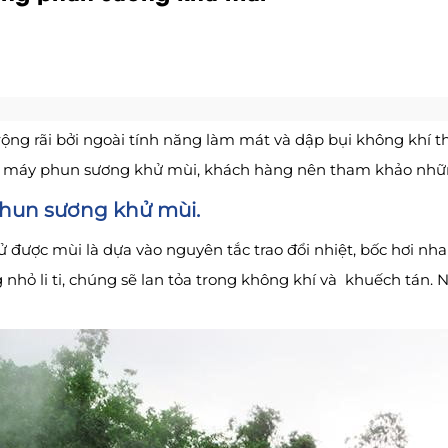
ng rãi bởi ngoài tính năng làm mát và dập bụi không khí th
ng máy phun sương khử mùi, khách hàng nên tham khảo những 
phun sương khử mùi.
ược mùi là dựa vào nguyên tắc trao đổi nhiệt, bốc hơi nhanh
 nhỏ li ti, chúng sẽ lan tỏa trong không khí và khuếch tán.