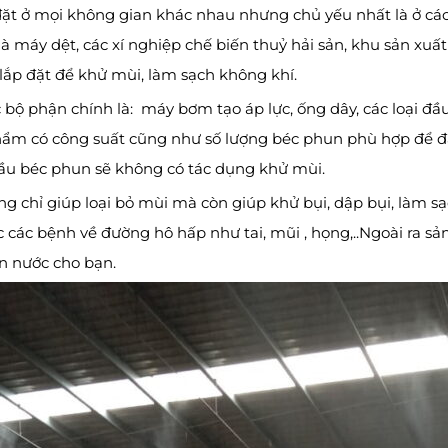
ặt ở mọi không gian khác nhau nhưng chủ yếu nhất là ở các t
à máy dệt, các xí nghiệp chế biến thuỷ hải sản, khu sản xu
lắp đặt để khử mùi, làm sạch không khí.
ộ phận chính là: máy bơm tạo áp lực, ống dây, các loại đầ
ẩm có công suất cũng như số lượng béc phun phù hợp để đạt
ầu béc phun sẽ không có tác dụng khử mùi.
 chỉ giúp loại bỏ mùi mà còn giúp khử bụi, dập bụi, làm sạ
các bệnh về đường hô hấp như tai, mũi , họng,..Ngoài ra sản
ện nước cho bạn.