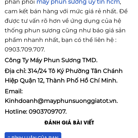
phân phối
máy phun sương uy tín hcm
,
cam kết bán hàng với mức giá rẻ nhất. Để
được tư vấn rõ hơn về ứng dụng của hệ
thống phun sương cũng như báo giá sản
phẩm nhanh nhất, bạn có thể liên hệ :
0903.709.707.
Công Ty Máy Phun Sương TMD.
Địa chỉ: 314/24 Tô Ký Phường Tân Chánh
Hiệp Quận 12, Thành Phố Hồ Chí Minh.
Email:
Kinhdoanh@mayphunsuonggiatot.vn.
Hotline: 0903709707.
ĐÁNH GIÁ BÀI VIẾT
BÌNH LUẬN CỦA BẠN