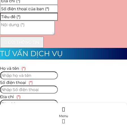
GỬI THÔNG TIN
TƯ VẤN DỊCH VỤ
Họ và tên
(*)
Số điện thoại
(*)
Địa chỉ
(*)
Số điện thoại của bạn
(*)
Menu
Tiêu đề
(*)