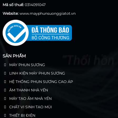
Mã số thuế:
0314091047
Website:
www.mayphunsuonggiatot.vn
SẢN PHẨM
MÁY PHUN SƯƠNG
LINH KIỆN MÁY PHUN SƯƠNG
HỆ THỐNG PHUN SƯƠNG CAO ÁP
ÂM THANH NHÀ YẾN
MÁY TẠO ẨM NHÀ YẾN
CHẤT VI SINH TẠO MÙI
THIẾT BỊ ĐIỆN