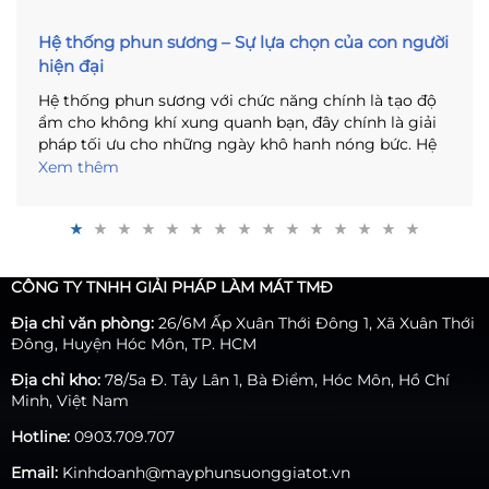
Hệ thống phun sương – Sự lựa chọn của con người
hiện đại
Hệ thống phun sương với chức năng chính là tạo độ
ẩm cho không khí xung quanh bạn, đây chính là giải
pháp tối ưu cho những ngày khô hanh nóng bức. Hệ
thống phun sương không chỉ có mục đích riêng là
Xem thêm
phục vụ con người, nó còn có thể giúp con người
trong một số trường hợp nhất định. Để giúp bạn hiểu
rõ hơn về máy phun sương, bài viết ngay sau đây với
những thông tin cần thiết, đầy đủ sẽ cho bạn một cái
nhìn tổng quát về máy phun sương thế hệ mới.
CÔNG TY TNHH GIẢI PHÁP LÀM MÁT TMĐ
Địa chỉ văn phòng:
26/6M Ấp Xuân Thới Đông 1, Xã Xuân Thới
Đông, Huyện Hóc Môn, TP. HCM
Địa chỉ kho:
78/5a Đ. Tây Lân 1, Bà Điểm, Hóc Môn, Hồ Chí
Minh, Việt Nam
Hotline:
0903.709.707
Email:
Kinhdoanh@mayphunsuonggiatot.vn