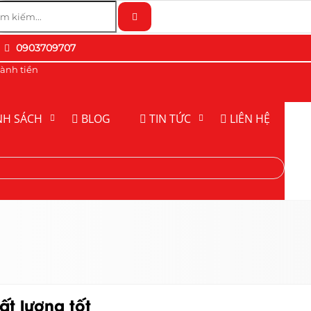
0903709707
ành tiền
NH SÁCH
BLOG
TIN TỨC
LIÊN HỆ
t lượng tốt