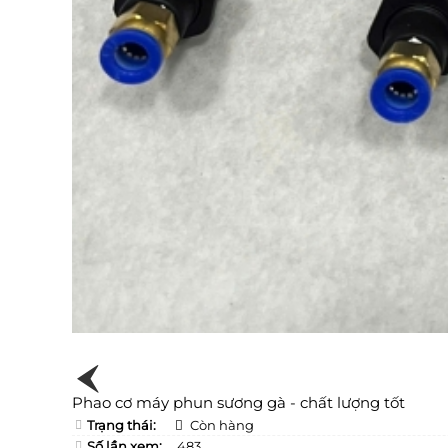
Phao cơ máy phun sương gà - chất lượng tốt
Trạng thái:
Còn hàng
Số lần xem:
483