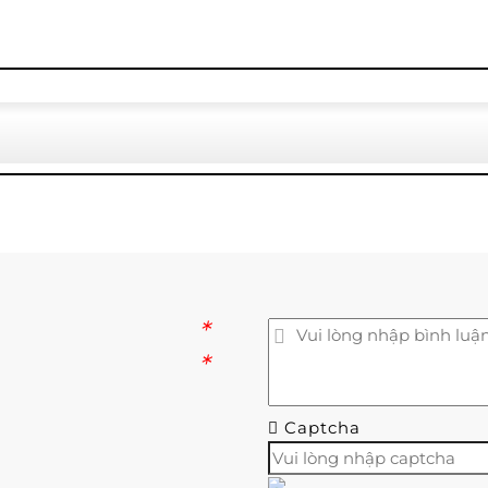
*
*
Captcha