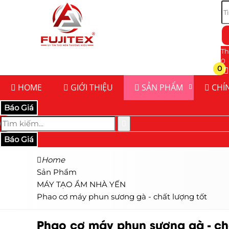
Th
0
0
HOME
GIỚI THIỆU
SẢN PHẨM
CHÍ
Báo Giá
Báo Giá
Home
Sản Phẩm
MÁY TẠO ẨM NHÀ YẾN
Phao cơ máy phun sương gà - chất lượng tốt
Phao cơ máy phun sương gà - chấ