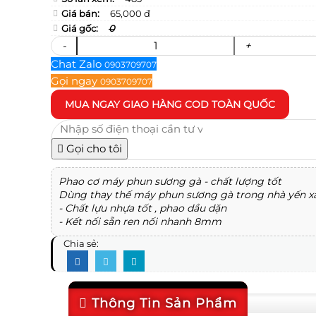
Giá bán:
65,000 đ
Giá gốc:
0
-
+
Chat Zalo
0903709707
Gọi ngay
0903709707
MUA NGAY
GIAO HÀNG COD TOÀN QUỐC
Gọi cho tôi
Phao cơ máy phun sương gà - chất lượng tốt
Dùng thay thế máy phun sương gà trong nhà yến xà
- Chất lựu nhựa tốt , phao dầu dặn
- Kết nối sẵn ren nối nhanh 8mm
Chia sẻ:
Thông Tin Sản Phẩm