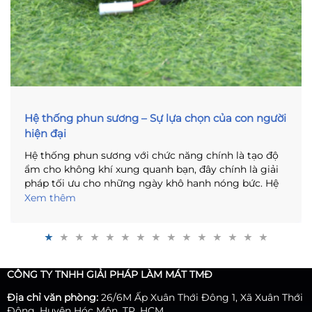
Hệ thống phun sương – Sự lựa chọn của con người
hiện đại
Hệ thống phun sương với chức năng chính là tạo độ
ẩm cho không khí xung quanh bạn, đây chính là giải
pháp tối ưu cho những ngày khô hanh nóng bức. Hệ
thống phun sương không chỉ có mục đích riêng là
Xem thêm
phục vụ con người, nó còn có thể giúp con người
trong một số trường hợp nhất định. Để giúp bạn hiểu
rõ hơn về máy phun sương, bài viết ngay sau đây với
những thông tin cần thiết, đầy đủ sẽ cho bạn một cái
nhìn tổng quát về máy phun sương thế hệ mới.
CÔNG TY TNHH GIẢI PHÁP LÀM MÁT TMĐ
Địa chỉ văn phòng:
26/6M Ấp Xuân Thới Đông 1, Xã Xuân Thới
Đông, Huyện Hóc Môn, TP. HCM