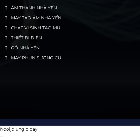
ÂM THANH NHÀ YẾN
MÁY TẠO ẨM NHÀ YẾN
CHẤT VI SINH TẠO MÙI
THIẾT BỊ ĐIỆN
GỖ NHÀ YẾN
MÁY PHUN SƯƠNG CŨ
Nooijd ung o day