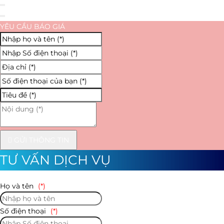
YÊU CẦU BÁO GIÁ
GỬI THÔNG TIN
TƯ VẤN DỊCH VỤ
Họ và tên
(*)
Số điện thoại
(*)