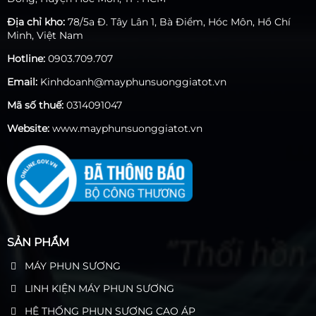
Địa chỉ kho:
78/5a Đ. Tây Lân 1, Bà Điểm, Hóc Môn, Hồ Chí
Minh, Việt Nam
Hotline:
0903.709.707
Email:
Kinhdoanh@mayphunsuonggiatot.vn
Mã số thuế:
0314091047
Website:
www.mayphunsuonggiatot.vn
SẢN PHẨM
MÁY PHUN SƯƠNG
LINH KIỆN MÁY PHUN SƯƠNG
HỆ THỐNG PHUN SƯƠNG CAO ÁP