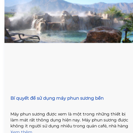
Bí quyết để sử dụng máy phun sương bền
Máy phun sương được xem là một trong những thiết bị
làm mát rất thông dụng hiện nay. Máy phun sương được
không ít người sử dụng nhiều trong quán café, nhà hàng
và những hộ gia đình có vườn cây cảnh, bể bơi đều rất
Xem thêm