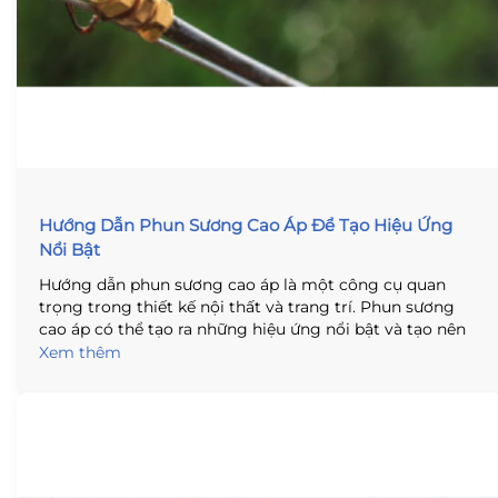
Hướng Dẫn Phun Sương Cao Áp Để Tạo Hiệu Ứng
Nổi Bật
Hướng dẫn phun sương cao áp là một công cụ quan
trọng trong thiết kế nội thất và trang trí. Phun sương
cao áp có thể tạo ra những hiệu ứng nổi bật và tạo nên
một không gian sống thú vị. Bài viết này sẽ hướng dẫn
Xem thêm
bạn cách phun sương cao áp để tạo hiệu ứng nổi bật,
bao gồm các bước thiết kế, lựa chọn vật liệu và các lựa
chọn thiết kế khác.