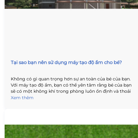
Tại sao bạn nên sử dụng máy tạo độ ẩm cho bé?
Không có gì quan trọng hơn sự an toàn của bé của bạn.
Với máy tạo độ ẩm, bạn có thể yên tâm rằng bé của bạn
sẽ có một không khí trong phòng luôn ổn định và thoải
mái. Để đảm bảo sự an toàn và sự thoải mái của bé của
Xem thêm
bạn, hãy sử dụng máy tạo độ ẩm !