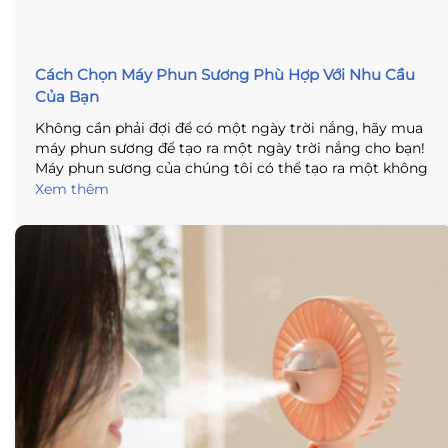
Cách Chọn Máy Phun Sương Phù Hợp Với Nhu Cầu
Của Bạn
Không cần phải đợi để có một ngày trời nắng, hãy mua
máy phun sương để tạo ra một ngày trời nắng cho bạn!
Máy phun sương của chúng tôi có thể tạo ra một không
khí trong lành và ấm áp, giúp bạn có một ngày thật
Xem thêm
tuyệt vời .