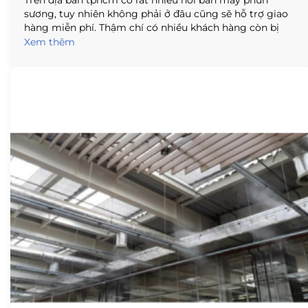
Trên địa bàn tphcm có rất nhiều nơi bán máy phun
sương, tuy nhiên không phải ở đâu cũng sẽ hỗ trợ giao
hàng miễn phí. Thậm chí có nhiều khách hàng còn bị
bên bán tính thêm phí vận chuyển, từ đó mà gây tốn
Xem thêm
kém hơn khi mua hàng. Vì thế bạn nên tìm hiểu kỹ, lựa
chọn đại lý uy tín để được hưởng nhiều quyền lợi hơn.