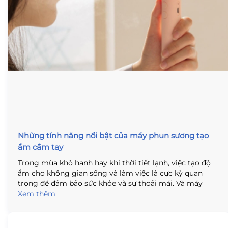
Những tính năng nổi bật của máy phun sương tạo
ẩm cầm tay
Trong mùa khô hanh hay khi thời tiết lạnh, việc tạo độ
ẩm cho không gian sống và làm việc là cực kỳ quan
trọng để đảm bảo sức khỏe và sự thoải mái. Và máy
phun sương tạo ẩm cầm tay là một trong những giải
Xem thêm
pháp hiệu quả và tiện lợi để làm điều đó. Với thiết kế nhỏ
gọn và dễ dàng sử dụng, máy phun sương tạo ẩm cầm
tay giúp tăng độ ẩm cho không gian một cách nhanh