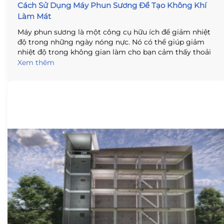
Cách Sử Dụng Máy Phun Sương Để Tạo Không Khí
Làm Mát
Máy phun sương là một công cụ hữu ích để giảm nhiệt
độ trong những ngày nóng nực. Nó có thể giúp giảm
nhiệt độ trong không gian làm cho bạn cảm thấy thoải
mái hơn. Nó cũng có thể giúp làm giảm ánh nắng mặt
Xem thêm
trời, giúp bạn tránh bị bỏng vào những ngày nóng nực.
Máy phun sương cũng có thể giúp làm giảm ô nhiễm
không khí, giúp bạn có một không gian sống sạch hơn .