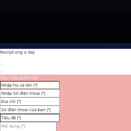
Nooijd ung o day
YÊU CẦU BÁO GIÁ