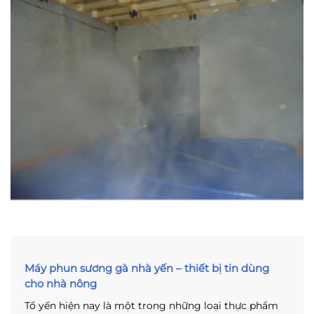
Máy phun sương gà nhà yến – thiết bị tin dùng
cho nhà nông
Tổ yến hiện nay là một trong những loại thực phẩm