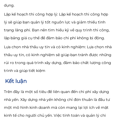
dụng.
Lập kế hoạch thi công hợp lý: Lập kế hoạch thi công hợp
lý sẽ giúp bạn quản lý tốt nguồn lực và giảm thiểu tình
trạng lãng phí. Bạn nên tìm hiểu kỹ về quy trình thi công,
lập bảng giá cụ thể để đảm bảo chi phí không bị động.
Lựa chọn nhà thầu uy tín và có kinh nghiệm: Lựa chọn nhà
thầu uy tín, có kinh nghiệm sẽ giúp bạn tránh được những
rủi ro trong quá trình xây dựng, đảm bảo chất lượng công
trình và giúp tiết kiệm
Kết luận
Trên đây là một số tiêu đề liên quan đến chi phí xây dựng
nhà yến. Xây dựng nhà yến không chỉ đơn thuần là đầu tư
một mô hình kinh doanh mà còn mang lại lợi ích về mặt
kinh tế cho người chủ yến. Việc tính toán và quản lý chi