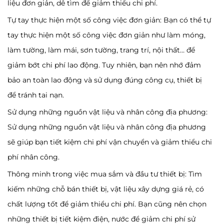
liệu đơn giản, dễ tìm để giảm thiểu chi phí.
Tự tay thực hiện một số công việc đơn giản: Bạn có thể tự
tay thực hiện một số công việc đơn giản như làm móng,
làm tường, làm mái, sơn tường, trang trí, nội thất… để
giảm bớt chi phí lao động. Tuy nhiên, bạn nên nhớ đảm
bảo an toàn lao động và sử dụng đúng công cụ, thiết bị
để tránh tai nạn.
Sử dụng những nguồn vật liệu và nhân công địa phương:
Sử dụng những nguồn vật liệu và nhân công địa phương
sẽ giúp bạn tiết kiệm chi phí vận chuyển và giảm thiểu chi
phí nhân công.
Thông minh trong việc mua sắm và đầu tư thiết bị: Tìm
kiếm những chỗ bán thiết bị, vật liệu xây dựng giá rẻ, có
chất lượng tốt để giảm thiểu chi phí. Bạn cũng nên chọn
những thiết bị tiết kiệm điện, nước để giảm chi phí sử