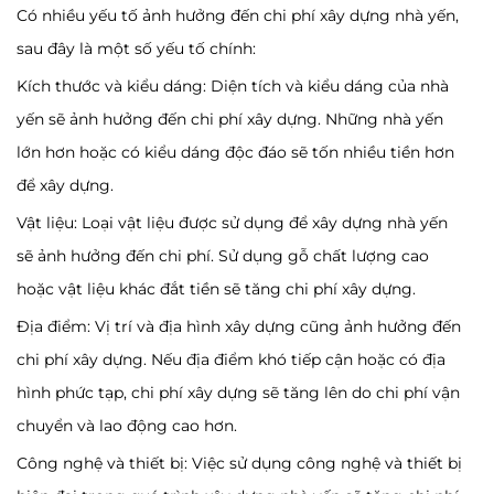
Có nhiều yếu tố ảnh hưởng đến chi phí xây dựng nhà yến,
sau đây là một số yếu tố chính:
Kích thước và kiểu dáng: Diện tích và kiểu dáng của nhà
yến sẽ ảnh hưởng đến chi phí xây dựng. Những nhà yến
lớn hơn hoặc có kiểu dáng độc đáo sẽ tốn nhiều tiền hơn
để xây dựng.
Vật liệu: Loại vật liệu được sử dụng để xây dựng nhà yến
sẽ ảnh hưởng đến chi phí. Sử dụng gỗ chất lượng cao
hoặc vật liệu khác đắt tiền sẽ tăng chi phí xây dựng.
Địa điểm: Vị trí và địa hình xây dựng cũng ảnh hưởng đến
chi phí xây dựng. Nếu địa điểm khó tiếp cận hoặc có địa
hình phức tạp, chi phí xây dựng sẽ tăng lên do chi phí vận
chuyển và lao động cao hơn.
Công nghệ và thiết bị: Việc sử dụng công nghệ và thiết bị