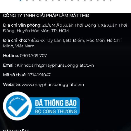
rõ hơn về máy phun sương, bài viết ngay sau đây với
những thông tin cần thiết, đầy đủ sẽ cho bạn một cái
nhìn tổng quát về máy phun sương thế hệ mới.
CÔNG TY TNHH GIẢI PHÁP LÀM MÁT TMĐ
Địa chỉ văn phòng:
26/6M Ấp Xuân Thới Đông 1, Xã Xuân Thới
Đông, Huyện Hóc Môn, TP. HCM
Địa chỉ kho:
78/5a Đ. Tây Lân 1, Bà Điểm, Hóc Môn, Hồ Chí
Minh, Việt Nam
Hotline:
0903.709.707
Email:
Kinhdoanh@mayphunsuonggiatot.vn
Mã số thuế:
0314091047
Website:
www.mayphunsuonggiatot.vn