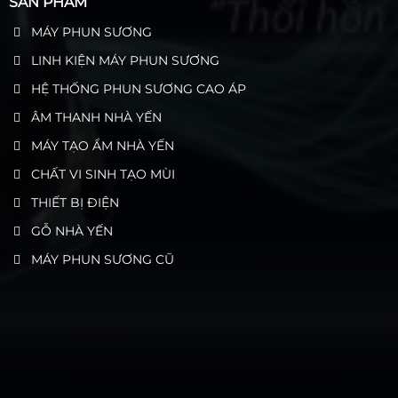
SẢN PHẨM
MÁY PHUN SƯƠNG
LINH KIỆN MÁY PHUN SƯƠNG
HỆ THỐNG PHUN SƯƠNG CAO ÁP
ÂM THANH NHÀ YẾN
MÁY TẠO ẨM NHÀ YẾN
CHẤT VI SINH TẠO MÙI
THIẾT BỊ ĐIỆN
GỖ NHÀ YẾN
MÁY PHUN SƯƠNG CŨ