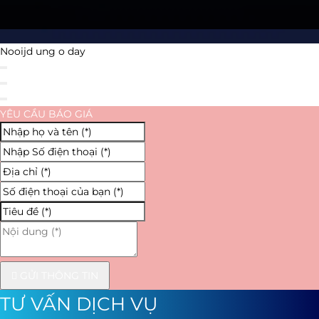
Nooijd ung o day
YÊU CẦU BÁO GIÁ
GỬI THÔNG TIN
TƯ VẤN DỊCH VỤ