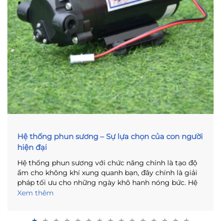
Hệ thống phun sương – Sự lựa chọn của con người
hiện đại
Hệ thống phun sương với chức năng chính là tạo độ
ẩm cho không khí xung quanh bạn, đây chính là giải
pháp tối ưu cho những ngày khô hanh nóng bức. Hệ
thống phun sương không chỉ có mục đích riêng là
Xem thêm
phục vụ con người, nó còn có thể giúp con người
trong một số trường hợp nhất định. Để giúp bạn hiểu