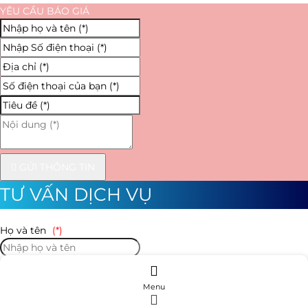
YÊU CẦU BÁO GIÁ
GỬI THÔNG TIN
TƯ VẤN DỊCH VỤ
Họ và tên
(*)
Số điện thoại
(*)
Menu
Địa chỉ
(*)