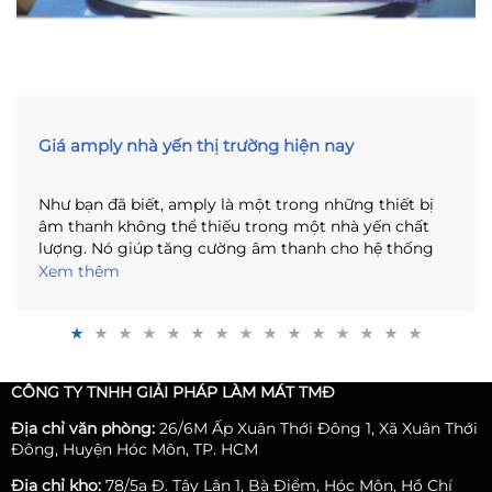
Giá amply nhà yến thị trường hiện nay
Như bạn đã biết, amply là một trong những thiết bị
âm thanh không thể thiếu trong một nhà yến chất
lượng. Nó giúp tăng cường âm thanh cho hệ thống
loa nhà yến, đảm bảo rằng âm thanh được phát ra rõ
Xem thêm
ràng và đầy đủ. Tuy nhiên, với nhiều loại amply khác
nhau trên thị trường, bạn có thể sẽ khó khăn trong
việc tìm kiếm sản phẩm phù hợp với nhu cầu và ngân
sách của mình. Bài viết này sẽ giúp bạn tìm hiểu về
giá amply nhà yến và các yếu tố ảnh hưởng đến giá
CÔNG TY TNHH GIẢI PHÁP LÀM MÁT TMĐ
của chúng .
Địa chỉ văn phòng:
26/6M Ấp Xuân Thới Đông 1, Xã Xuân Thới
Đông, Huyện Hóc Môn, TP. HCM
Địa chỉ kho:
78/5a Đ. Tây Lân 1, Bà Điểm, Hóc Môn, Hồ Chí