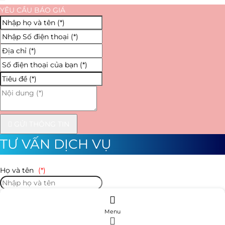
YÊU CẦU BÁO GIÁ
GỬI THÔNG TIN
TƯ VẤN DỊCH VỤ
Họ và tên
(*)
Số điện thoại
(*)
Menu
Địa chỉ
(*)