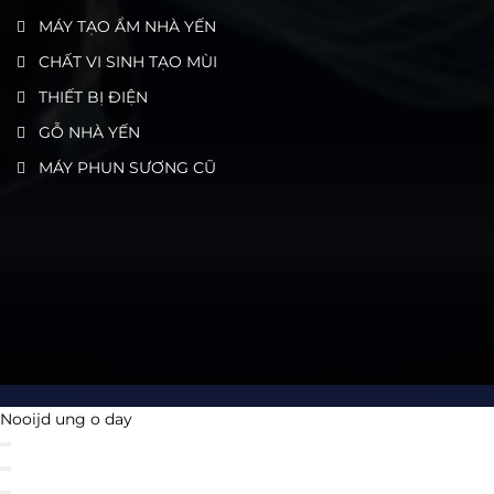
MÁY TẠO ẨM NHÀ YẾN
CHẤT VI SINH TẠO MÙI
THIẾT BỊ ĐIỆN
GỖ NHÀ YẾN
MÁY PHUN SƯƠNG CŨ
Nooijd ung o day