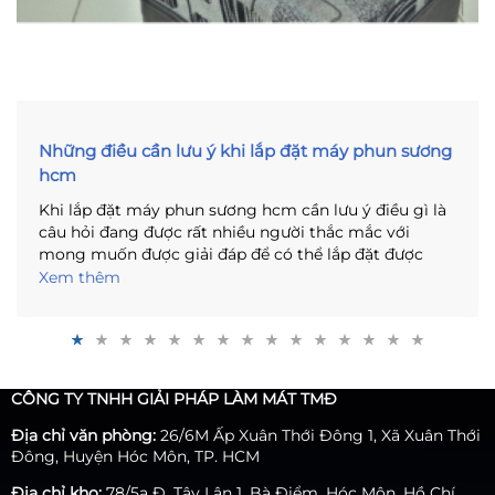
Những điều cần lưu ý khi lắp đặt máy phun sương
hcm
Khi lắp đặt máy phun sương hcm cần lưu ý điều gì là
câu hỏi đang được rất nhiều người thắc mắc với
mong muốn được giải đáp để có thể lắp đặt được
một hệ thống phun sương đạt chuẩn, hoạt động hiệu
Xem thêm
quả. Nhằm giải đáp thắc mắc trên, trong bài viết này
chúng tôi xin chia sẻ đến bạn những điều cần lưu ý
khi lắp đặt hệ thống máy tạo ẩm phun sương.
CÔNG TY TNHH GIẢI PHÁP LÀM MÁT TMĐ
Địa chỉ văn phòng:
26/6M Ấp Xuân Thới Đông 1, Xã Xuân Thới
Đông, Huyện Hóc Môn, TP. HCM
Địa chỉ kho:
78/5a Đ. Tây Lân 1, Bà Điểm, Hóc Môn, Hồ Chí