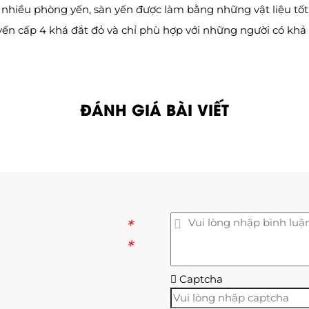
ới nhiều phòng yến, sàn yến được làm bằng những vật liệu tốt
 yến cấp 4 khá đắt đỏ và chỉ phù hợp với những người có kh
ĐÁNH GIÁ BÀI VIẾT
*
*
Captcha