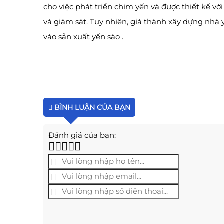
cho việc phát triển chim yến và được thiết kế v
và giám sát. Tuy nhiên, giá thành xây dựng nhà
vào sản xuất yến sào .
BÌNH LUẬN CỦA BẠN
Đánh giá của bạn: