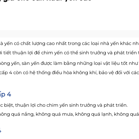
hà yến có chất lượng cao nhất trong các loại nhà yến khác n
i tiết thuận lợi để chim yến có thể sinh trưởng và phát triển t
òng yến, sàn yến được làm bằng những loại vật liệu tốt như đ
 cấp 4 còn có hệ thống điều hòa không khí, bảo vệ đối với c
ấp 4
c biệt, thuận lợi cho chim yến sinh trưởng và phát triển.
nh, không quá nắng, không quá mưa, không quá lạnh, không qu
4