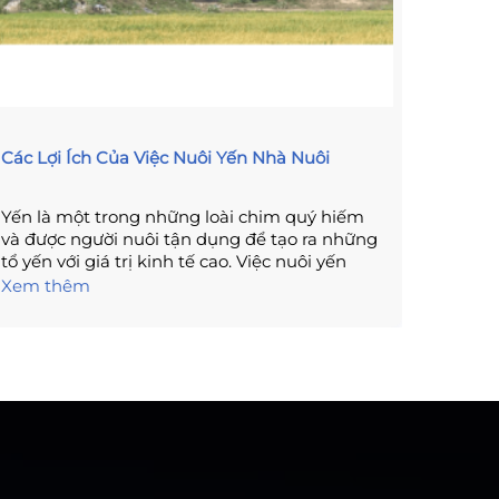
Các Lợi Ích Của Việc Nuôi Yến Nhà Nuôi
Làm th
chế?
Yến là một trong những loài chim quý hiếm
Nhà yế
và được người nuôi tận dụng để tạo ra những
doanh 
tổ yến với giá trị kinh tế cao. Việc nuôi yến
người 
không chỉ đem lại thu nhập ổn định cho
năm gầ
Xem thêm
Xem t
người nuôi mà còn đóng góp vào sự phát
kinh d
triển kinh tế của đất nước. Trong bài viết này,
cũng l
chúng ta sẽ cùng tìm hiểu về giá yến nhà
đầu. V
nuôi, những yếu tố ảnh hưởng đến giá cũng
thị tr
như các cách nuôi yến hiệu quả để tăng giá
kinh d
trị sản phẩm.
hàng c
tư vào 
chúng 
tiền c