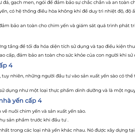
ư đá, gạch men, ngói để đảm bảo sự chắc chắn và an toàn c
yến, có hệ thống điều hòa không khí để duy trì nhiệt độ, độ
đảm bảo an toàn cho chim yến và giám sát quá trình phát tr
g tầng để tối đa hóa diện tích sử dụng và tạo điều kiện thuậ
cao cấp, đảm bảo an toàn cho sức khỏe của con người khi sử
cấp 4
tuy nhiên, những người đầu tư vào sản xuất yến sào có thể th
ợc sử dụng như một loại thực phẩm dinh dưỡng và là một ng
 nhà yến cấp 4
về nuôi chim yến và sản xuất yến sào.
thụ sản phẩm trước khi đầu tư .
nhất trong các loại nhà yến khác nhau. Nó được xây dựng tại c