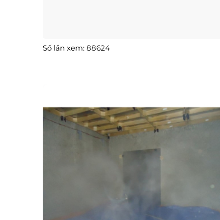
Số lần xem: 88624