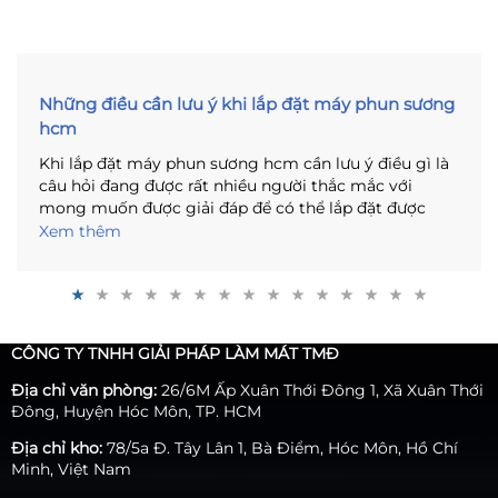
Những điều cần lưu ý khi lắp đặt máy phun sương
hcm
Khi lắp đặt máy phun sương hcm cần lưu ý điều gì là
câu hỏi đang được rất nhiều người thắc mắc với
mong muốn được giải đáp để có thể lắp đặt được
một hệ thống phun sương đạt chuẩn, hoạt động hiệu
Xem thêm
quả. Nhằm giải đáp thắc mắc trên, trong bài viết này
chúng tôi xin chia sẻ đến bạn những điều cần lưu ý
khi lắp đặt hệ thống máy tạo ẩm phun sương.
CÔNG TY TNHH GIẢI PHÁP LÀM MÁT TMĐ
Địa chỉ văn phòng:
26/6M Ấp Xuân Thới Đông 1, Xã Xuân Thới
Đông, Huyện Hóc Môn, TP. HCM
Địa chỉ kho:
78/5a Đ. Tây Lân 1, Bà Điểm, Hóc Môn, Hồ Chí
Minh, Việt Nam