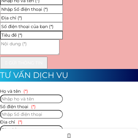
GỬI THÔNG TIN
TƯ VẤN DỊCH VỤ
Họ và tên
(*)
Số điện thoại
(*)
Địa chỉ
(*)
Số điện thoại của bạn
(*)