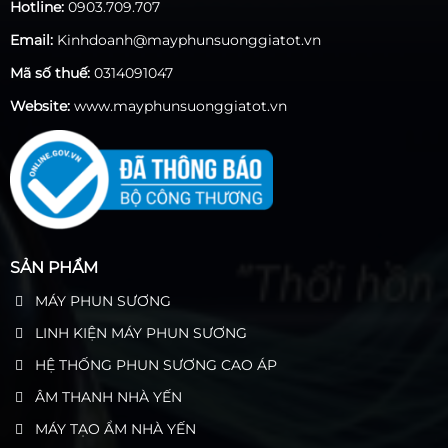
Hotline:
0903.709.707
Email:
Kinhdoanh@mayphunsuonggiatot.vn
Mã số thuế:
0314091047
Website:
www.mayphunsuonggiatot.vn
SẢN PHẨM
MÁY PHUN SƯƠNG
LINH KIỆN MÁY PHUN SƯƠNG
HỆ THỐNG PHUN SƯƠNG CAO ÁP
ÂM THANH NHÀ YẾN
MÁY TẠO ẨM NHÀ YẾN