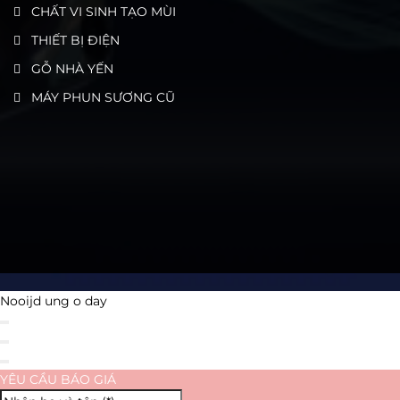
CHẤT VI SINH TẠO MÙI
THIẾT BỊ ĐIỆN
GỖ NHÀ YẾN
MÁY PHUN SƯƠNG CŨ
Nooijd ung o day
YÊU CẦU BÁO GIÁ